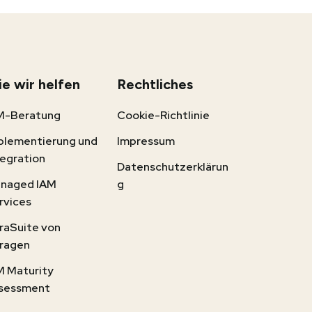
e wir helfen
Rechtliches
M-Beratung
Cookie-Richtlinie
plementierung und
Impressum
tegration
Datenschutzerklärun
naged IAM
g
rvices
traSuite von
tragen
M Maturity
sessment