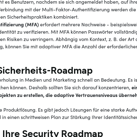
ht es Benutzern, nachdem sie sich angemeldet haben, auf ih
 Verbindung mit der Multi-Faktor-Authentifizierung werden die 
gen Sicherheitspraktiken kombiniert.
tifizierung (MFA)
erfordert mehrere Nachweise - beispielswe
entität zu verifizieren. Mit MFA können Passwörter vollständi
 Risiken zu verringern. Abhängig vom Kontext, z. B. der Art 
g, können Sie mit adaptiver MFA die Anzahl der erforderliche
e Sicherheits-Roadmap
erholung in Medien und Marketing schnell an Bedeutung. Es ist 
ei
ichen können. Deshalb sollten Sie sich darauf konzentrieren,
rojekten zu erstellen, die adaptive Vertrauensniveaus übern
ine Produktlösung. Es gibt jedoch Lösungen für eine starke Auth
n einen schrittweisen Plan zur Stärkung Ihrer Identitätssiche
e Ihre Security Roadmap