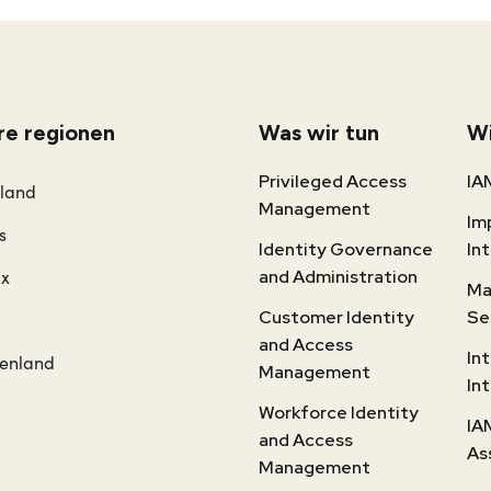
re regionen
Was wir tun
Wi
Privileged Access
IA
rland
Management
Im
s
Identity Governance
In
ux
and Administration
Ma
Customer Identity
Se
and Access
In
henland
Management
In
Workforce Identity
IA
and Access
As
Management