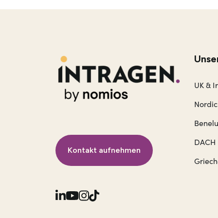
Unse
UK & I
Nordic
Benel
DACH
Kontakt aufnehmen
Griec