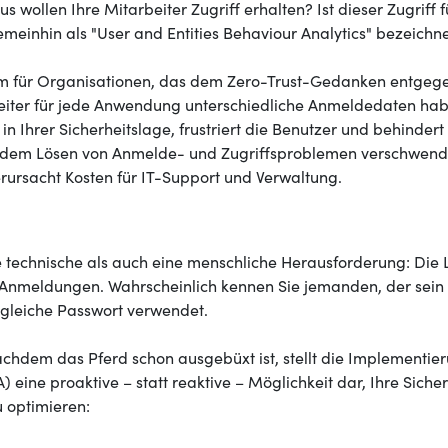
wollen Ihre Mitarbeiter Zugriff erhalten? Ist dieser Zugriff fü
einhin als "User and Entities Behaviour Analytics" bezeichne
 für Organisationen, das dem Zero-Trust-Gedanken entgegenw
ter für jede Anwendung unterschiedliche Anmeldedaten habe
n Ihrer Sicherheitslage, frustriert die Benutzer und behindert d
em Lösen von Anmelde- und Zugriffsproblemen verschwendet w
erursacht Kosten für IT-Support und Verwaltung.
e technische als auch eine menschliche Herausforderung: Die Le
Anmeldungen. Wahrscheinlich kennen Sie jemanden, der sein 
s gleiche Passwort verwendet.
 nachdem das Pferd schon ausgebüxt ist, stellt die Implement
) eine proaktive – statt reaktive – Möglichkeit dar, Ihre Sich
u optimieren: